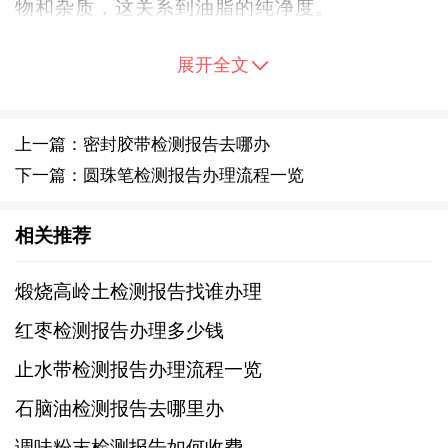
物和杂质，这关系到油脂的纯净度。
二、理化指标
展开全文
1、酸价和过氧化值
上一篇：密封胶带检测报告去哪办
酸价（Acid Value, AV）：表示油脂中游离脂
下一篇：圆珠笔检测报告办理流程一览
肪酸的含量，酸价过高意味着油脂可能变质。
相关推荐
过氧化值（Peroxide Value, POV）：用于评
估油脂的氧化程度，过高的值表明油已经过度
煅烧高岭土检测报告找谁办理
氧化，可能会产生有害物质。
红枣检测报告办理多少钱
止水带检测报告办理流程一览
2、碘值
石脑油检测报告去哪里办
碘值表示油脂的不饱和程度。较高的碘值意味
调味粉末检测报告如何收费