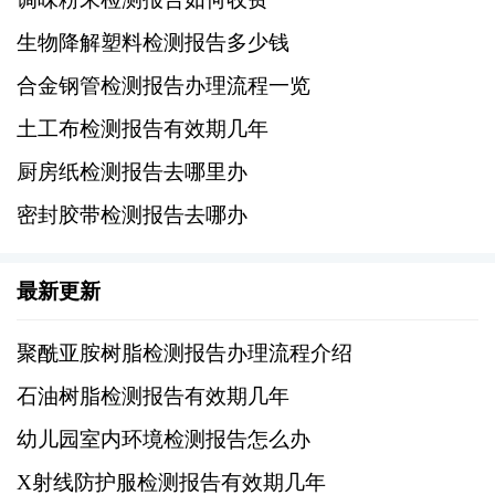
着油脂含有较多不饱和脂肪酸，容易发生氧
生物降解塑料检测报告多少钱
化。
合金钢管检测报告办理流程一览
3、皂化值
土工布检测报告有效期几年
皂化值反映油脂的平均分子量，是评价油品质
厨房纸检测报告去哪里办
量的一个重要参数，可以通过它来判断油脂的
密封胶带检测报告去哪办
种类和纯度。
最新更新
4、熔点
聚酰亚胺树脂检测报告办理流程介绍
不同种类的坚果油在特定温度下的熔点是不同
石油树脂检测报告有效期几年
的。熔点测定有助于鉴定油脂的种类和纯度。
幼儿园室内环境检测报告怎么办
5、比重
X射线防护服检测报告有效期几年