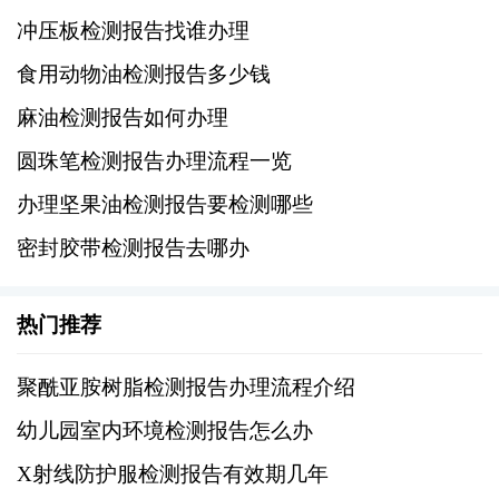
比重是油脂密度与纯水密度的比值，可以帮助
冲压板检测报告找谁办理
鉴别油脂的品质和类型。
食用动物油检测报告多少钱
麻油检测报告如何办理
三、微生物指标
圆珠笔检测报告办理流程一览
1、菌落总数
办理坚果油检测报告要检测哪些
检测单位体积内所有细菌的数量，以确保油脂
密封胶带检测报告去哪办
没有被细菌污染，保障消费者的安全。
热门推荐
2、大肠菌群
聚酰亚胺树脂检测报告办理流程介绍
包括大肠埃希氏菌等，这些菌群的存在可能表
幼儿园室内环境检测报告怎么办
明油脂受到粪便污染，存在食品安全风险。
X射线防护服检测报告有效期几年
3、真菌和酵母