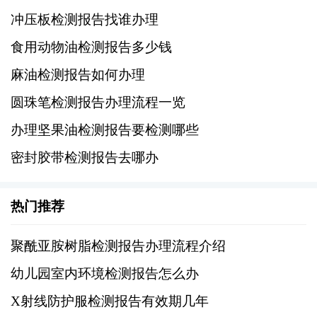
要注意的是过多重复采样也可能增加总体预
冲压板检测报告找谁办理
算。
食用动物油检测报告多少钱
2、紧急程度：如果客户希望加快进度缩短周期
麻油检测报告如何办理
时间，则可能需要支付加急服务费。
圆珠笔检测报告办理流程一览
办理坚果油检测报告要检测哪些
3、附加服务：例如现场取样、数据分析解释、
后续技术支持等增值服务均可能导致价格上
密封胶带检测报告去哪办
涨。
热门推荐
4、地域差异：不同城市间生活消费水平和物流
成本存在较大差别，这也会影响到最终报价水
聚酰亚胺树脂检测报告办理流程介绍
平。
幼儿园室内环境检测报告怎么办
X射线防护服检测报告有效期几年
办理一份完整的红枣检测报告所需的费用大约