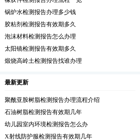
况；
锅炉水检测报告办理多少钱
农药残留分析：检查常用杀虫剂是否超出安全
胶粘剂检测报告有效期多久
限量标准；
泡沫材料检测报告怎么办理
微生物指标：细菌总数、大肠杆菌群、霉菌毒
太阳镜检测报告有效期多久
素等卫生状况评估。
煅烧高岭土检测报告找谁办理
根据实际需要定制具体方案后，再向选定实验
室咨询相应报价。值得注意的是，某些特殊要
最新更新
求或者非标准化服务可能会产生额外开销。
聚酰亚胺树脂检测报告办理流程介绍
三、了解影响价格的因素
石油树脂检测报告有效期几年
幼儿园室内环境检测报告怎么办
1、样本数量：提交给实验室用于分析的样品数
量越多，则单件平均成本往往越低。但同时需
X射线防护服检测报告有效期几年