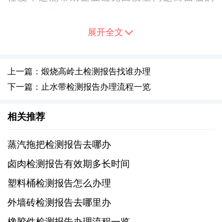
更大经济损失或法律风险。
展开全文
二、明确检测项目内容
不同的检测目标对应着不同的测试项目组合。
上一篇：煅烧高岭土检测报告找谁办理
一般来说，针对红枣的常规检查包括但不限于
下一篇：止水带检测报告办理流程一览
以下几方面：
相关推荐
外观形态：颜色、形状等基本物理特性；
蒸汽拖把检测报告去哪办
水分含量：直接影响产品保质期；
卤肉检测报告有效期多长时间
总糖分与还原糖测定：反映甜度及营养价值；
塑料桶检测报告怎么办理
外墙砖检测报告去哪里办
重金属残留量：铅、镉、汞、砷等元素超标情
橡胶件检测报告办理流程一览