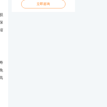
密封胶带检测报告去哪办
立即咨询
聚酰亚胺树脂检测报告办理流程介绍
损
石油树脂检测报告有效期几年
保
缩
幼儿园室内环境检测报告怎么办
寿
免
高