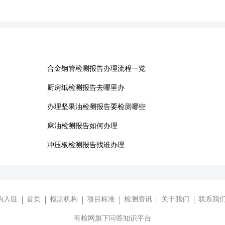
合金钢管检测报告办理流程一览
厨房纸检测报告去哪里办
办理坚果油检测报告要检测哪些
麻油检测报告如何办理
冲压板检测报告找谁办理
构入驻
首页
检测机构
项目标准
检测资讯
关于我们
联系我
有检网旗下问答知识平台