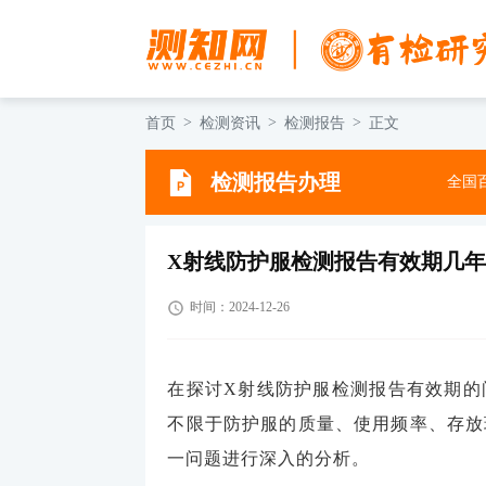
首页
检测资讯
检测报告
正文
检测报告办理
全国百
X射线防护服检测报告有效期几
时间：2024-12-26
在探讨X射线防护服检测报告有效期的
不限于防护服的质量、使用频率、存放
一问题进行深入的分析。