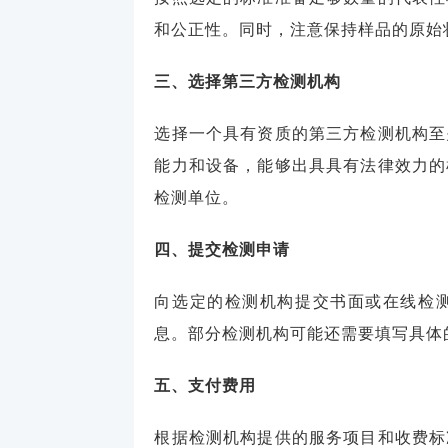
和公正性。同时，注意保持样品的原始
三、选择第三方检测机构
选择一个具有资质的第三方检测机构至
能力和设备，能够出具具有法律效力的
检测单位。
四、提交检测申请
向选定的检测机构提交书面或在线检
息。部分检测机构可能还需要填写具体
五、支付费用
根据检测机构提供的服务项目和收费标