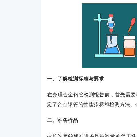
一、了解检测标准与要求
在办理合金钢管检测报告前，首先需要明
定了合金钢管的性能指标和检测方法。
二、准备样品
按照选定的标准准备足够数量的代表性