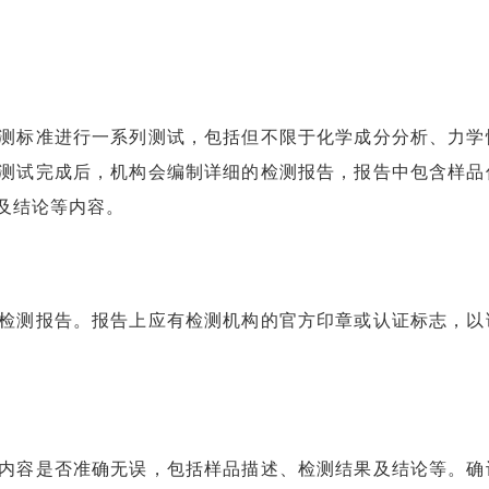
测标准进行一系列测试，包括但不限于化学成分分析、力学
测试完成后，机构会编制详细的检测报告，报告中包含样品
及结论等内容。
检测报告。报告上应有检测机构的官方印章或认证标志，以
内容是否准确无误，包括样品描述、检测结果及结论等。确