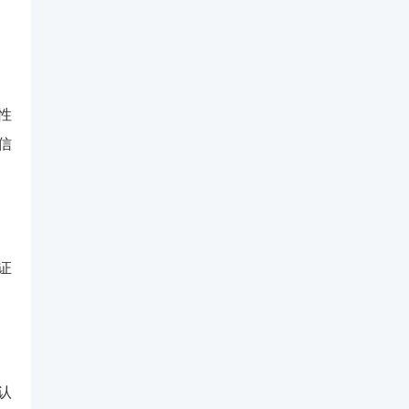
性
信
证
认