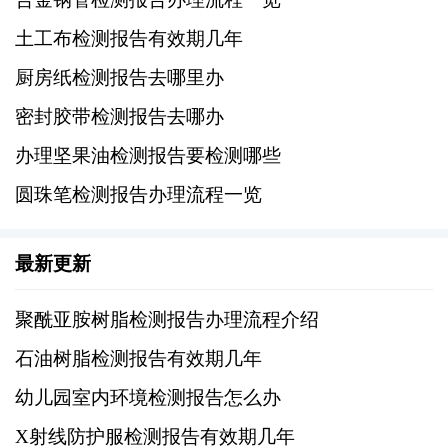
3、如果可能的话，可以选择多个批次的样品进
土工布检测报告有效期几年
行检测，以获得更准确的结果。
厨房纸检测报告去哪里办
三、填写申请表格
密封胶带检测报告去哪办
联系所选的检测机构后，需要填写一份申请表
办理坚果油检测报告要检测哪些
格。表格中通常需要提供以下信息：
圆珠笔检测报告办理流程一览
1、申请人的基本信息，如姓名、联系方式等。
最新更新
2、样品的信息，包括产品名称、生产日期、规
聚酰亚胺树脂检测报告办理流程介绍
格型号等。
石油树脂检测报告有效期几年
3、检测项目的要求，根据国家标准或行业标准
幼儿园室内环境检测报告怎么办
选择相应的检测项目。
X射线防护服检测报告有效期几年