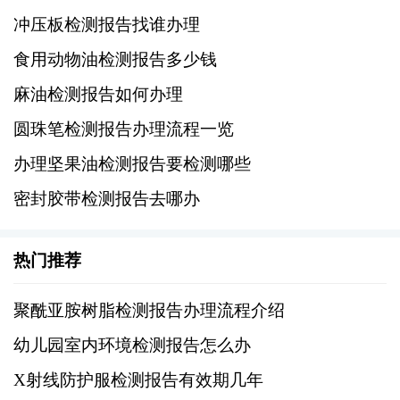
4、其他附加信息，如特殊要求或备注事项。
冲压板检测报告找谁办理
食用动物油检测报告多少钱
四、提交样品和申请表格
麻油检测报告如何办理
将准备好的样品和填写完整的申请表格一并提
圆珠笔检测报告办理流程一览
交给检测机构。可以选择邮寄或者亲自送达的
办理坚果油检测报告要检测哪些
方式，具体取决于机构的要求和个人的实际情
密封胶带检测报告去哪办
况。在提交之前，最好与机构确认一下是否需
要缴纳相关费用以及支付方式等信息。
热门推荐
五、等待检测结果
聚酰亚胺树脂检测报告办理流程介绍
一般情况下，检测机构会在一定的工作日内完
幼儿园室内环境检测报告怎么办
成对麻油样品的检测工作。在此期间，可以保
X射线防护服检测报告有效期几年
持与机构的沟通，及时了解进展情况。一旦收