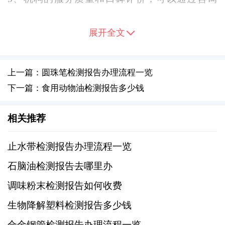
其他企业或个人了解其服务情况。
展开全文
二、准备样品
在办理检测报告之前，需要准备好待检测的麻
上一篇：圆珠笔检测报告办理流程一览
油样品。样品的选择应该具有一定的代表性，
下一篇：食用动物油检测报告多少钱
能够真实反映产品的质量。同时，需要注意以
下几点：
相关推荐
1、确保样品的数量足够满足检测需求，一般需
止水带检测报告办理流程一览
要至少500克以上。
石脑油检测报告去哪里办
调味粉末检测报告如何收费
2、避免样品受到污染或变质，尽量在新鲜状态
下进行检测。
生物降解塑料检测报告多少钱
合金钢管检测报告办理流程一览