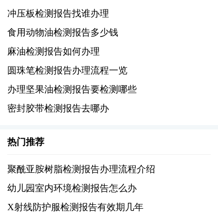
些情况下，即使检测报告本身尚未到期，也可
冲压板检测报告找谁办理
能需要提前重新进行检测以确认产品状态是否
符合要求。
食用动物油检测报告多少钱
麻油检测报告如何办理
石油树脂检测报告的具体有效期并不是一个固
圆珠笔检测报告办理流程一览
定不变的数值，而是依据相关法律法规、检测
项目特性、行业惯例以及实际操作情况综合确
办理坚果油检测报告要检测哪些
定的。企业在制定相关政策时应充分考虑这些
密封胶带检测报告去哪办
因素，并定期审查和调整策略以适应市场和技
术发展的需求。同时，建议用户在接受石油树
热门推荐
脂产品时，除了关注检测报告的有效期外，还
应重视供应商提供的其他质量保证措施，如第
聚酰亚胺树脂检测报告办理流程介绍
三方认证、持续监测记录等，以确保所购产品
幼儿园室内环境检测报告怎么办
的质量和安全性。
X射线防护服检测报告有效期几年