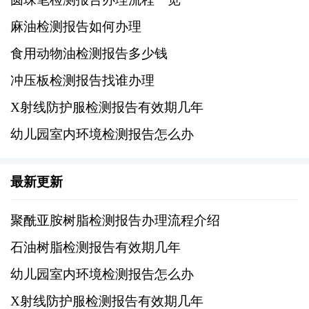
在实践中，许多化工企业和贸易商为了确保产
麻油检测报告如何办理
品质量和满足客户需求，会根据实际情况设定
食用动物油检测报告多少钱
内部的标准或采纳行业内公认的做法来确定检
测报告的有效期。例如，某些企业可能会将石
冲压板检测报告找谁办理
油树脂的关键性能指标每半年重新检测一次，
X射线防护服检测报告有效期几年
而对于非关键指标则可能延长至一年或更长周
幼儿园室内环境检测报告怎么办
期进行复检。这种做法既基于科学原理，也考
虑了经济效益和市场流通需求。
最新更新
四、特殊情况考量
聚酰亚胺树脂检测报告办理流程介绍
除了上述因素外，还有一些特殊情况会影响石
石油树脂检测报告有效期几年
油树脂检测报告的有效期，比如储存条件的变
幼儿园室内环境检测报告怎么办
化、运输过程中可能发生的品质波动等。在这
X射线防护服检测报告有效期几年