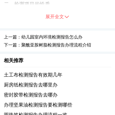
二、检测项目的性质
展开全文
石油树脂的检测项目多样，包括但不限于粘
度、软化点、密度、色度、酸值等物理化学指
标。这些检测项目的有效期可能因测试条件的
上一篇：幼儿园室内环境检测报告怎么办
稳定性、样品保存状态以及技术手段的发展而
下一篇：聚酰亚胺树脂检测报告办理流程介绍
有所不同。一般来说，对于稳定性较高的物理
性能测试，如密度、色度等，只要测试方法得
相关推荐
当且设备校准准确，其结果的有效期相对较
土工布检测报告有效期几年
长；而涉及化学变化或易受环境影响的参数
（如挥发性成分含量），则需要更频繁地检测
厨房纸检测报告去哪里办
以保证数据的准确性。
密封胶带检测报告去哪办
办理坚果油检测报告要检测哪些
三、行业惯例与实践
圆珠笔检测报告办理流程一览