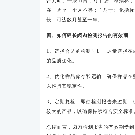
合判断。一般而言，对于微生物指标，
在一周至一个月不等；而对于理化指标
长，可达数月甚至一年。
四、如何延长卤肉检测报告的有效期
1、选择合适的检测时机：尽量选择在
的品质变化。
2、优化样品储存和运输：确保样品在
以维持其稳定性。
3、定期复检：即使检测报告未过期，
较大的产品，以确保持续符合安全标准
总结而言，卤肉检测报告的有效期受到