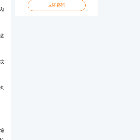
立即咨询
聚酰亚胺树脂检测报告办理流程介绍
肉
石油树脂检测报告有效期几年
幼儿园室内环境检测报告怎么办
这
或
也
综