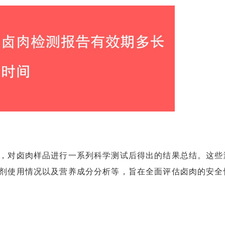
，对卤肉样品进行一系列科学测试后得出的结果总结。这些
剂使用情况以及营养成分分析等，旨在全面评估卤肉的安全