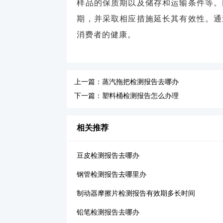
样品的保质期以及储存和运输条件等。
期，并采取相应措施延长其有效性。通
消费者的健康。
上一篇：蒸汽拖把检测报告去哪办
下一篇：塑料桶检测报告怎么办理
相关推荐
豆皮检测报告去哪办
钢管检测报告去哪里办
制动器摩擦片检测报告有效期多长时间
铅笔检测报告去哪办