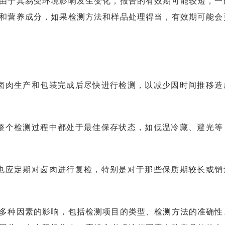
由于其易受环境影响发生变化，报告的有效期可能较短，一
和营养成分，如果检测方法和样品处理得当，有效期可能会
卤肉生产和包装完成后尽快进行检测，以减少因时间推移造
整个检测过程中都处于最佳保存状态，如低温冷藏、避光等
也应定期对卤肉进行复检，特别是对于那些保质期较长或销
。
多种因素的影响，包括检测项目的类型、检测方法的准确性