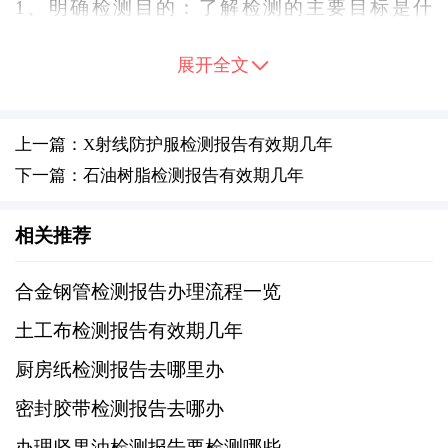
1、明确检测目的：了解检测的主要目标是什
么，是为了评估当前环境状况、寻找潜在危害
展开全文
还是为了改进现有的环境条件。
2、选择合格的检测机构：确保所选机构具有国
上一篇：X射线防护服检测报告有效期几年
家认可的资质，能够提供准确可靠的检测服
下一篇：石油树脂检测报告有效期几年
务。
相关推荐
3、制定检测计划：根据幼儿园的实际情况，确
定检测的范围和重点，比如空气品质、水质、
合金钢管检测报告办理流程一览
噪音水平等，并安排合理的检测时间和频率。
土工布检测报告有效期几年
二、检测过程
厨房纸检测报告去哪里办
密封胶带检测报告去哪办
检测过程中应遵循科学的方法和标准操作程
办理坚果油检测报告要检测哪些