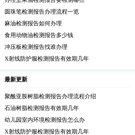
序，以保证检测结果的准确性和有效性。
圆珠笔检测报告办理流程一览
1、空气品质检测：包括甲醛、苯、氨气等有害
麻油检测报告如何办理
气体的浓度测定，以及细菌总数、霉菌孢子数
食用动物油检测报告多少钱
等微生物指标的测试。
冲压板检测报告找谁办理
2、水质检测：主要针对饮用水和生活用水的检
X射线防护服检测报告有效期几年
测，包括pH值、浑浊度、余氯含量以及重金属
和有机物的含量分析。
最新更新
3、噪音水平测量：评估教室内外的背景噪音是
聚酰亚胺树脂检测报告办理流程介绍
否超过国家标准规定的限值。
石油树脂检测报告有效期几年
4、其他相关检测：如照明强度、温湿度等也是
幼儿园室内环境检测报告怎么办
评估室内环境舒适度的重要因素。
X射线防护服检测报告有效期几年