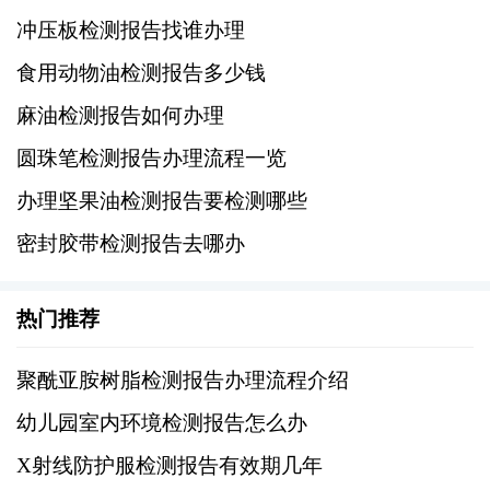
三、数据分析与结果解读
冲压板检测报告找谁办理
食用动物油检测报告多少钱
完成现场采样后，实验室将对样本进行分析测
试，并出具详细的检测报告。报告通常包括各
麻油检测报告如何办理
项指标的实测值、判定依据（国标或行业标
圆珠笔检测报告办理流程一览
准）以及结论性的评价。
办理坚果油检测报告要检测哪些
1、对比分析：将实测数据与国家及地方相关标
密封胶带检测报告去哪办
准进行比较，判断各项指标是否合格。
热门推荐
2、风险评估：对于超标项目，需进一步分析可
能的健康风险及其严重程度。
聚酰亚胺树脂检测报告办理流程介绍
幼儿园室内环境检测报告怎么办
3、建议措施：基于检测结果提出改善建议或整
X射线防护服检测报告有效期几年
改方案，帮助幼儿园采取有效措施优化室内环