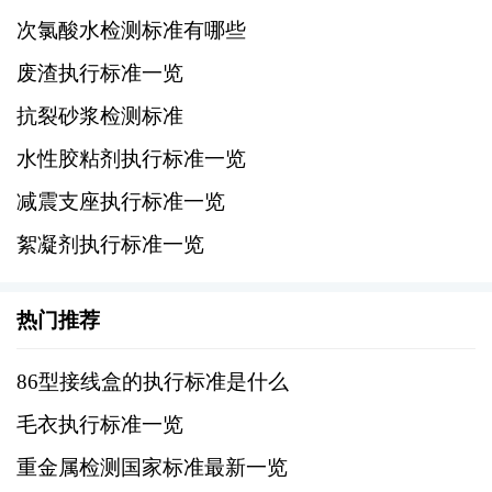
塑化剂检测方法主要依据上述国家标准，采用
次氯酸水检测标准有哪些
高效液相色谱（HPLC）、气相色谱-质谱联用
废渣执行标准一览
（GC-MS）等技术。这些方法能够准确测定塑
抗裂砂浆检测标准
化剂的含量，确保食品接触材料的安全性。
水性胶粘剂执行标准一览
四、限量标准
减震支座执行标准一览
国家标准对塑化剂的限量有明确规定，不同种
絮凝剂执行标准一览
类的塑化剂有不同的限量要求。例如，邻苯二
甲酸酯类塑化剂在某些食品接触材料中的迁移
热门推荐
量不得超过特定限值，以减少对人体健康的潜
86型接线盒的执行标准是什么
在风险。
毛衣执行标准一览
五、监管和执行
重金属检测国家标准最新一览