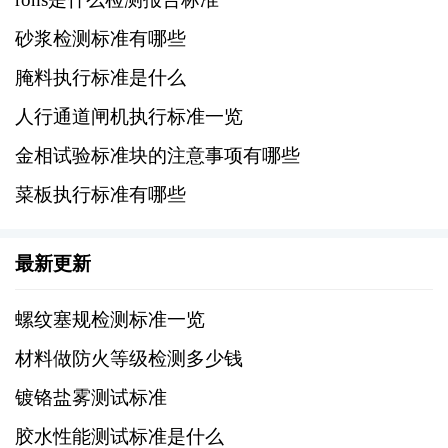
食品接触材料及制品 塑料中邻苯二甲酸酯的测
定和迁移量的测定》
砂浆检测标准有哪些
腌料执行标准是什么
邻苯二甲酸酯是一类常用的塑化剂，该标准规
人行通道闸机执行标准一览
定了塑料中邻苯二甲酸酯的测定方法和迁移量
测定。
金相试验标准块的注意事项有哪些
菜板执行标准有哪些
4、GB/T 21911-2008《食品包装用塑料与铝箔
复合膜、袋》
最新更新
虽然不是专门针对塑化剂的标准，但该标准对
螺纹塞规检测标准一览
食品包装材料的安全性提出了要求，间接涉及
塑化剂的使用和检测。
材料做防火等级检测多少钱
镀铬盐雾测试标准
三、检测方法
胶水性能测试标准是什么