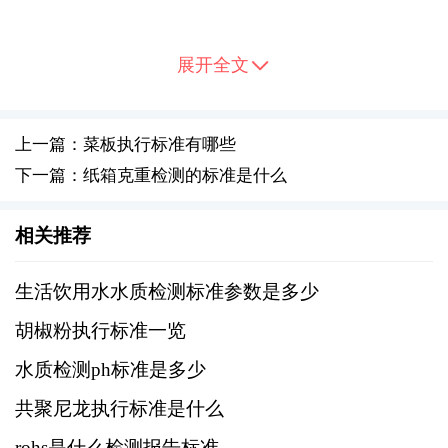
该标准规定了食品接触材料及制品中允许使用
的添加剂品种、使用范围、最大使用量、特定
展开全文
迁移量或最大残留量等，其中就包括了塑化剂
的相关规定。
上一篇：菜板执行标准有哪些
下一篇：纸箱克重检测的标准是什么
2、GB 31604.1-2015《食品安全国家标准 食
品接触材料及制品 1,1-二(4-羟基苯基)乙烷(双
相关推荐
酚A)迁移量的测定》
生活饮用水水质检测标准参数是多少
该标准专门针对双酚A（BPA）的迁移量测定，
双酚A是一种广泛使用的塑化剂，被认为可能对
胡椒粉执行标准一览
人体健康产生影响。
水质检测ph标准是多少
共聚尼龙执行标准是什么
3、GB 5009.156-2016《食品安全国家标准
rohs是什么检测报告标准