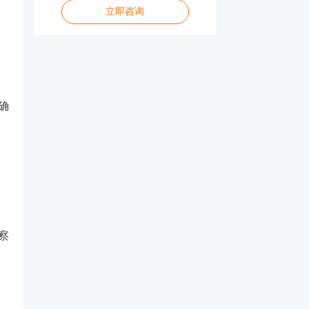
絮凝剂执行标准一览
立即咨询
螺纹塞规检测标准一览
材料做防火等级检测多少钱
镀铬盐雾测试标准
确
察