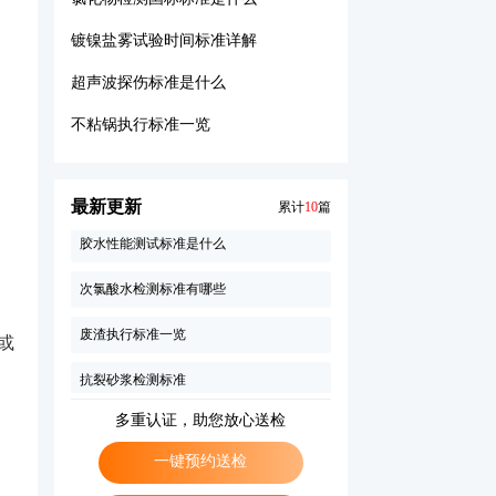
镀镍盐雾试验时间标准详解
絮凝剂执行标准一览
超声波探伤标准是什么
螺纹塞规检测标准一览
不粘锅执行标准一览
材料做防火等级检测多少钱
镀铬盐雾测试标准
最新更新
累计
10
篇
胶水性能测试标准是什么
次氯酸水检测标准有哪些
废渣执行标准一览
或
抗裂砂浆检测标准
水性胶粘剂执行标准一览
多重认证，助您放心送检
减震支座执行标准一览
一键预约送检