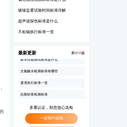
絮凝剂执行标准一览
镀镍盐雾试验时间标准详解
超声波探伤标准是什么
螺纹塞规检测标准一览
不粘锅执行标准一览
材料做防火等级检测多少钱
镀铬盐雾测试标准
最新更新
累计
10
篇
胶水性能测试标准是什么
次氯酸水检测标准有哪些
废渣执行标准一览
，
抗裂砂浆检测标准
水性胶粘剂执行标准一览
多重认证，助您放心送检
的
减震支座执行标准一览
一键预约送检
絮凝剂执行标准一览