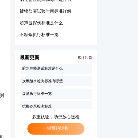
镀镍盐雾试验时间标准详解
絮凝剂执行标准一览
超声波探伤标准是什么
螺纹塞规检测标准一览
不粘锅执行标准一览
材料做防火等级检测多少钱
镀铬盐雾测试标准
最新更新
累计
10
篇
胶水性能测试标准是什么
次氯酸水检测标准有哪些
废渣执行标准一览
测
抗裂砂浆检测标准
水性胶粘剂执行标准一览
多重认证，助您放心送检
减震支座执行标准一览
一键预约送检
包