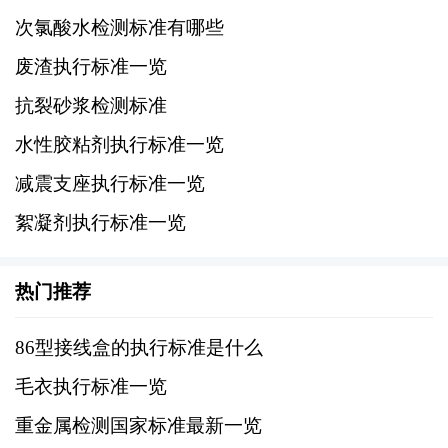
护环境和人类健康。
次氯酸水检测标准有哪些
2、中国RoHS指令：RoHS（限制有害物质使
废渣执行标准一览
用）指令对电子电气产品中的有害物质含量进
抗裂砂浆检测标准
行了限制，间接影响了水性胶粘剂的生产和使
水性胶粘剂执行标准一览
用。
减震支座执行标准一览
五、性能测试标准
絮凝剂执行标准一览
1、拉伸强度测试：ISO 37:2011《胶粘剂 拉
热门推荐
伸剪切强度的测定 单搭接接头》等标准规定了
胶粘剂拉伸强度的测试方法。
86型接线盒的执行标准是什么
2、耐候性测试：ISO 4624:2013《胶粘剂 老
毛衣执行标准一览
化测试 暴露于气候条件下》等标准对胶粘剂的
重金属检测国家标准最新一览
耐候性进行了规定，确保胶粘剂在不同环境下