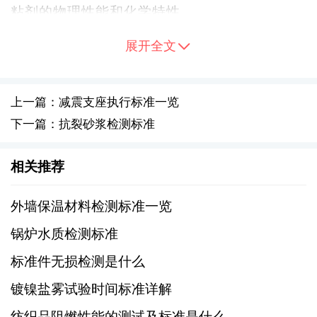
粘剂的物理性能和化学特性。
展开全文
二、中国国家标准
1、GB/T标准：中国国家标准（GB/T）中，
上一篇：减震支座执行标准一览
GB/T 2793-1995《胶粘剂分类》和GB/T
下一篇：抗裂砂浆检测标准
2794-1995《胶粘剂的取样》等标准对水性胶粘
剂的分类和取样方法进行了规定。
相关推荐
2、GB标准：GB 18583-2008《室内装饰装修
外墙保温材料检测标准一览
材料胶粘剂中有害物质限量》规定了室内装饰
锅炉水质检测标准
装修材料用胶粘剂中有害物质的限量要求，以
标准件无损检测是什么
保护人体健康和环境。
镀镍盐雾试验时间标准详解
三、行业标准
纺织品阻燃性能的测试及标准是什么