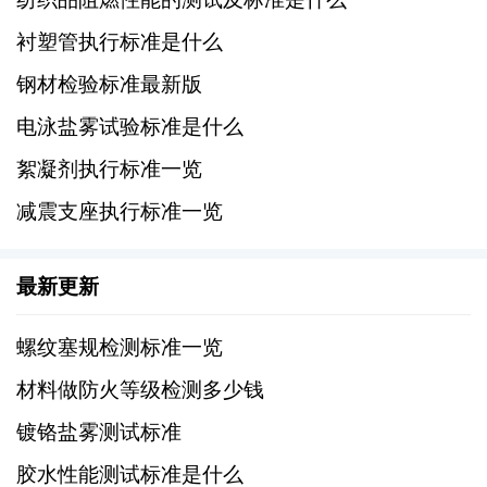
1、HG/T标准：化工行业标准（HG/T）中的
衬塑管执行标准是什么
HG/T 2727-2010《水性聚氨酯胶粘剂》等标
钢材检验标准最新版
准，对特定类型的水性胶粘剂的生产和应用提
电泳盐雾试验标准是什么
出了具体要求。
絮凝剂执行标准一览
2、JC/T标准：建材行业标准（JC/T）中的JC/T
减震支座执行标准一览
547-2005《水性氯丁橡胶胶粘剂》等标准，规
定了建材领域水性胶粘剂的技术要求。
最新更新
四、环保标准
螺纹塞规检测标准一览
1、欧盟REACH法规：欧盟的REACH（化学品
材料做防火等级检测多少钱
注册、评估、许可和限制）法规对胶粘剂中的
镀铬盐雾测试标准
某些化学物质的使用和排放进行了限制，以保
胶水性能测试标准是什么