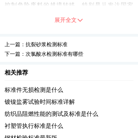
控制危险废料的越境转移，特别是从发达国家
转移到发展中国家，以防止废渣对环境和人类
展开全文
健康造成危害。
二、国内标准
上一篇：抗裂砂浆检测标准
下一篇：次氯酸水检测标准有哪些
1、GB 18599-2020：《一般工业固体废物贮
存、处置场污染控制标准》，规定了一般工业
相关推荐
固体废物贮存、处置场的选址、设计、运行和
关闭等方面的污染控制要求。
标准件无损检测是什么
镀镍盐雾试验时间标准详解
2、GB 5085.1-2007：《危险废物鉴别标准
纺织品阻燃性能的测试及标准是什么
通则》，明确了危险废物的鉴别标准和方法，
为废渣分类提供了依据。
衬塑管执行标准是什么
钢材检验标准最新版