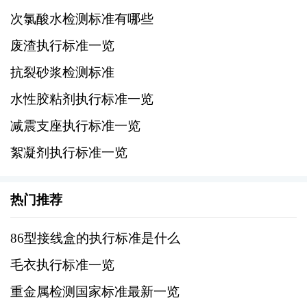
感染性鉴别》，针对具有感染性的废渣进行鉴
次氯酸水检测标准有哪些
别。
废渣执行标准一览
三、地方标准
抗裂砂浆检测标准
水性胶粘剂执行标准一览
不同地区根据自身的地理环境、经济发展水平
和废渣产生特点，也会制定相应的地方性废渣
减震支座执行标准一览
执行标准。这些标准通常会比国家标准更加严
絮凝剂执行标准一览
格，以适应当地的环境保护需求。
热门推荐
四、行业标准
86型接线盒的执行标准是什么
针对特定行业，如化工、冶金、建筑等，也会
制定行业废渣执行标准。这些标准通常会考虑
毛衣执行标准一览
到行业特点，对废渣的处理和处置提出更为具
重金属检测国家标准最新一览
体的要求。