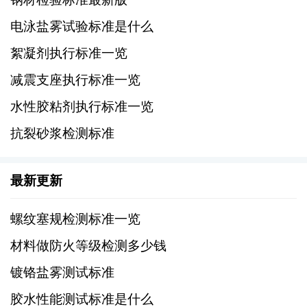
3、GB 5085.2-2007：《危险废物鉴别标准
电泳盐雾试验标准是什么
腐蚀性鉴别》，专门针对具有腐蚀性的废渣进
行鉴别。
絮凝剂执行标准一览
减震支座执行标准一览
4、GB 5085.3-2007：《危险废物鉴别标准
水性胶粘剂执行标准一览
易燃性鉴别》，针对易燃废渣的鉴别标准。
抗裂砂浆检测标准
5、GB 5085.4-2007：《危险废物鉴别标准
反应性鉴别》，针对具有反应性的废渣进行鉴
最新更新
别。
螺纹塞规检测标准一览
6、GB 5085.5-2007：《危险废物鉴别标准
材料做防火等级检测多少钱
毒性鉴别》，针对具有毒性的废渣进行鉴别。
镀铬盐雾测试标准
7、GB 5085.6-2007：《危险废物鉴别标准
胶水性能测试标准是什么