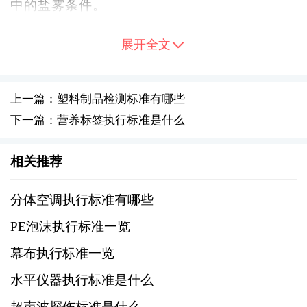
中的盐雾条件。
2、酸性盐雾试验（ASS）：在NSS的基础上，
展开全文
通过添加醋酸将pH值调整至3.1至3.3，模拟更
严苛的腐蚀环境。
上一篇：塑料制品检测标准有哪些
下一篇：营养标签执行标准是什么
3、铜加速盐雾试验（CASS）：在酸性盐雾试
验的基础上，添加少量铜盐，以加速腐蚀过
相关推荐
程。
分体空调执行标准有哪些
三、盐雾试验条件
PE泡沫执行标准一览
1、温度：通常控制在35°C±2°C。
幕布执行标准一览
2、湿度：相对湿度维持在95%以上。
水平仪器执行标准是什么
超声波探伤标准是什么