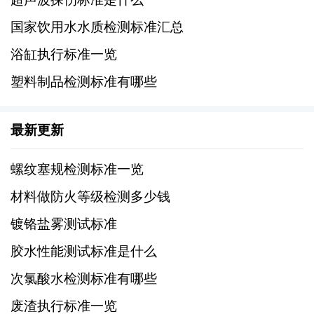
3、盐溶液：使用5%的氯化钠溶液，根据试验
国家饮用水水质检测标准汇总
类型可能添加其他化学物质。
浴缸执行标准一览
4、喷雾方式：采用连续喷雾或间歇喷雾，喷雾
塑料制品检测标准有哪些
量和喷雾时间根据具体标准确定。
最新更新
四、盐雾试验标准
1、国际标准：
螺纹塞规检测标准一览
材料做防火等级检测多少钱
ISO 9227:2012《涂装涂料和相关涂层—腐蚀
镀铬盐雾测试标准
防护涂层—盐雾性能的测定》
胶水性能测试标准是什么
ASTM B117:2013《盐雾测试的标准实践》
次氯酸水检测标准有哪些
2、中国国家标准：
废渣执行标准一览