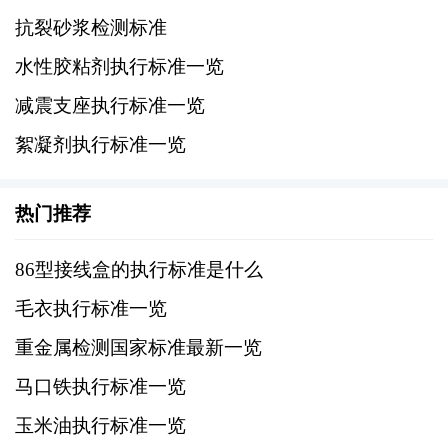
抗裂砂浆检测标准
GB/T 10125-2012《人造气氛腐蚀试验 盐雾
水性胶粘剂执行标准一览
试验》
减震支座执行标准一览
这些标准详细规定了盐雾试验的方法、设备要
絮凝剂执行标准一览
求、样品制备、试验条件、结果评估等内容。
热门推荐
五、盐雾试验的设备
86型接线盒的执行标准是什么
盐雾试验通常在专门的盐雾试验箱中进行，该
设备应满足以下要求：
毛衣执行标准一览
重金属检测国家标准最新一览
1、喷雾系统：能够均匀喷雾，确保样品表面充
马口铁执行标准一览
分接触盐雾。
玉米油执行标准一览
2、温度控制：能够精确控制试验箱内的温度。