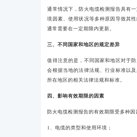
通常情况下，防火电缆检测报告具有一
境因素、使用状况等多种原因导致其性
通常需要在一定期限内更新。
三、不同国家和地区的规定差异
值得注意的是，不同国家和地区对于防
会根据当地的法律法规、行业标准以及
所在地区的相关法律法规和标准。
四、影响有效期限的因素
防火电缆检测报告的有效期限受多种因
1、电缆的类型和使用环境；