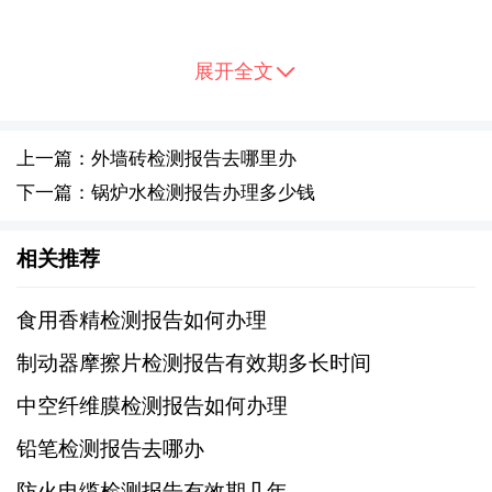
清洁样品表面，去除可能影响检测结果的污染
物。
展开全文
2、资料收集
上一篇：外墙砖检测报告去哪里办
搜集相关的技术规范和测试标准，如ASTM、
下一篇：锅炉水检测报告办理多少钱
ISO等国际标准或行业特定标准。
相关推荐
准备橡胶件的生产信息、使用环境和预期性能
数据，以供检测参考。
食用香精检测报告如何办理
制动器摩擦片检测报告有效期多长时间
II. 提交申请
中空纤维膜检测报告如何办理
1、选择检测机构
铅笔检测报告去哪办
防火电缆检测报告有效期几年