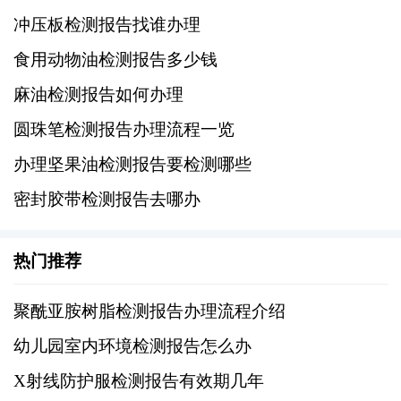
III. 实施检测
冲压板检测报告找谁办理
1、接收样品
食用动物油检测报告多少钱
麻油检测报告如何办理
检测机构对提交的橡胶件样本进行登记、标记
圆珠笔检测报告办理流程一览
和存储。
办理坚果油检测报告要检测哪些
2、执行测试
密封胶带检测报告去哪办
根据申请中指定的检测项目，采用适当的测试
热门推荐
方法和技术对橡胶件进行全面检测，包括但不
限于物理性能、化学性能、耐久性测试等。
聚酰亚胺树脂检测报告办理流程介绍
记录详细的测试数据和观察到的现象。
幼儿园室内环境检测报告怎么办
X射线防护服检测报告有效期几年
3、分析结果