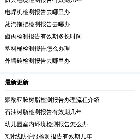
根据橡胶件的应用领域和需求，选择一个有资
质的第三方检测机构。
电焊机检测报告去哪里办
蒸汽拖把检测报告去哪办
确认检测机构的服务范围、费用、周期等关键
卤肉检测报告有效期多长时间
信息。
塑料桶检测报告怎么办理
2、填写申请表格
外墙砖检测报告去哪里办
详细填写检测申请表，包括申请人信息、橡胶
件的描述、所需进行的检测项目等。
最新更新
3、缴纳检测费
聚酰亚胺树脂检测报告办理流程介绍
石油树脂检测报告有效期几年
根据检测机构的收费标准，缴纳相应的检测费
幼儿园室内环境检测报告怎么办
用。
X射线防护服检测报告有效期几年