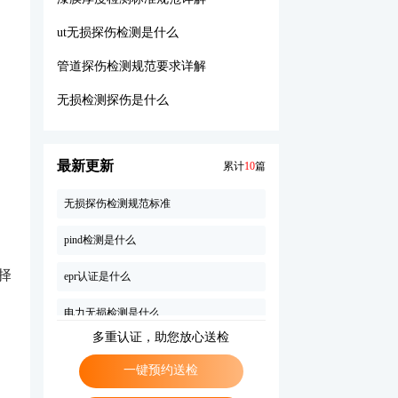
ut无损探伤检测是什么
建筑主体结构验收规范是什么
管道探伤检测规范要求详解
无损检测探伤是什么
无损检测探伤是什么
漆膜厚度检测标准规范详解
cma检测报告是什么意思
最新更新
累计
10
篇
无损探伤检测规范标准
pind检测是什么
epr认证是什么
择
电力无损检测是什么
多重认证，助您放心送检
桩基自平衡检测规范要求有哪些
一键预约送检
二级粉煤灰检测标准规范要求有哪些内容