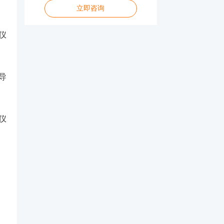
立即咨询
无损检测探伤是什么
仪
漆膜厚度检测标准规范详解
cma检测报告是什么意思
导
仪