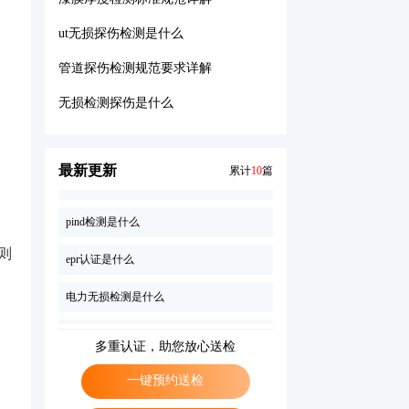
建筑主体结构验收规范是什么
ut无损探伤检测是什么
无损检测探伤是什么
管道探伤检测规范要求详解
漆膜厚度检测标准规范详解
无损检测探伤是什么
cma检测报告是什么意思
最新更新
累计
10
篇
无损探伤检测规范标准
pind检测是什么
epr认证是什么
则
电力无损检测是什么
桩基自平衡检测规范要求有哪些
多重认证，助您放心送检
二级粉煤灰检测标准规范要求有哪些内容
一键预约送检
建筑主体结构验收规范是什么